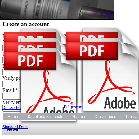
Password *
Create an account
Fields marked with an asterisk (*) are required.
Name *
Username *
Password *
Verify password *
Email *
Verify email *
Prägescheiben Datenblatt
Druckscheiben Datenblatt
Home
Kabel und Schlauch
Pharma
Druckformen
Presse
Druckscheiben Bestellformular
Prägescheiben Bestellformular
Standard Fonts
News